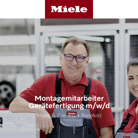
Montagemitarbeiter
Gerätefertigung m/w/d
Miele & Cie. KG • Bielefeld