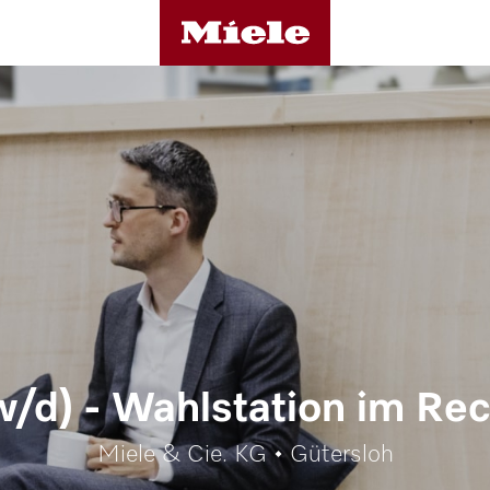
/d) - Wahlstation im Rec
Miele & Cie. KG • Gütersloh