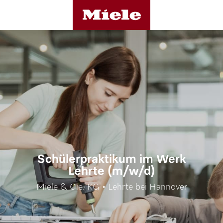
Schülerpraktikum im Werk
Lehrte (m/w/d)
Miele & Cie. KG • Lehrte bei Hannover