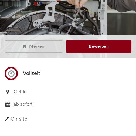
Merken
Bewerben
Vollzeit
Oelde
ab sofort
📍 On-site