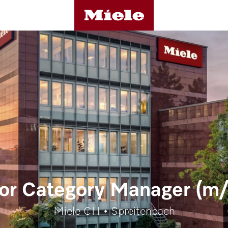
or Category Manager (m
Miele CH • Spreitenbach