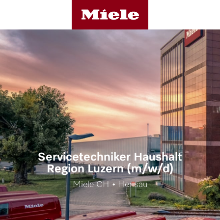
Servicetechniker Haushalt
Region Luzern (m/w/d)
Miele CH • Herisau