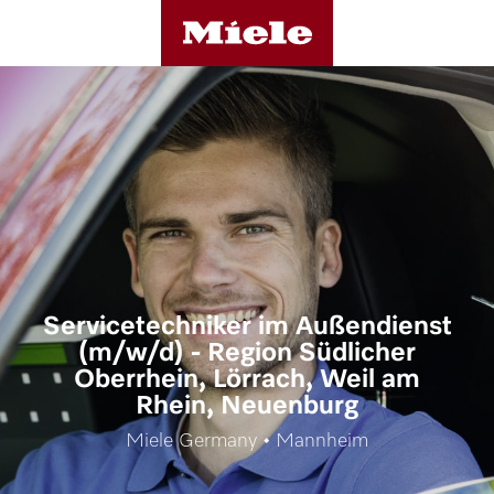
Servicetechniker im Außendienst
(m/w/d) - Region Südlicher
Oberrhein, Lörrach, Weil am
Rhein, Neuenburg
Miele Germany • Mannheim