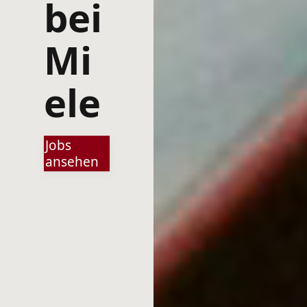
bei
Mi
ele
Jobs
ansehen