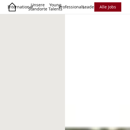
Unsere
Young
International
Professionals
Leadership
Alle Jobs
Standorte
Talents