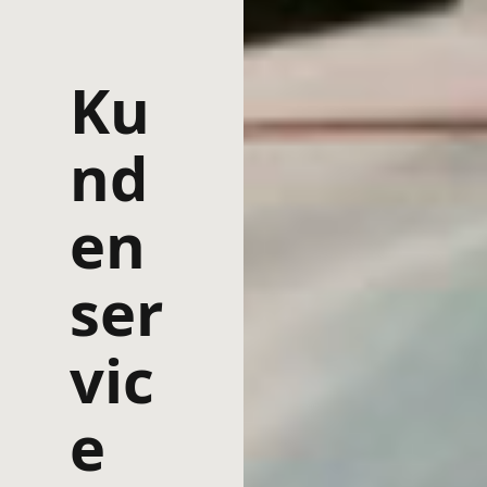
Ku
nd
en
ser
vic
e